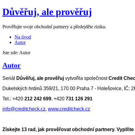
Důvěřuj,
ale prověřuj
Prověřujte svoje obchodní partnery a předejděte riziku.
Na úvod
Autor
Jste zde:
Autor
Autor
Seriál 
Důvěřuj, ale prověřuj 
vytvořila společnost 
Credit Check
Dukelských hrdinů 359/21, 170 00 Praha 7 - Holešovice, IČ: 
Tel.: +420 
212 242 699
, +420 
731 126 291
info@creditcheck.cz
, 
www.creditcheck.cz
Získejte 13 rad, jak prověřovat obchodní partnery. Vyplňt