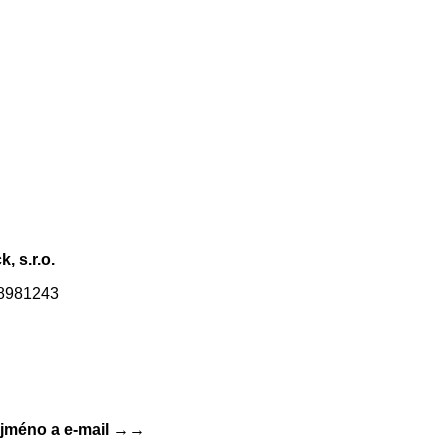
, s.r.o.
28981243
e jméno a e-mail →→